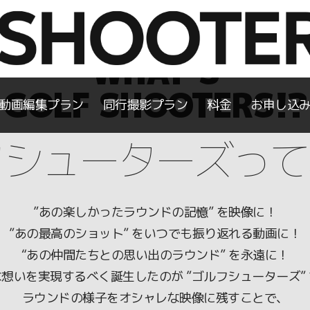
WHAT’S
GOLF SHOOTERS!?
動画編集プラン
同行撮影プラン
料金
お申し込
フシューターズって
”あの楽しかったラウンドの記憶” を映像に！
”あの最高のショット” をいつでも振り返れる動画に！
“あの仲間たちとの思い出のラウンド” を永遠に！
想いを実現するべく誕生したのが ”ゴルフシューターズ”
ラウンドの様子をオシャレな映像に残すことで、